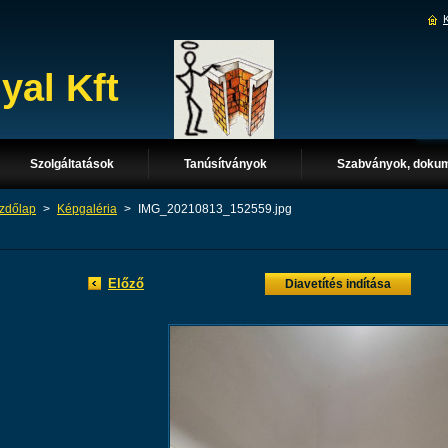
al Kft
Szolgáltatások
Tanúsítványok
Szabványok, doku
zdőlap
>
Képgaléria
>
IMG_20210813_152559.jpg
Előző
Diavetítés indítása