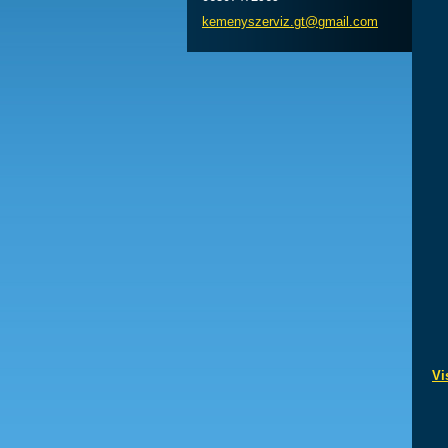
kemenysz
erviz.gt
@gmail.c
om
Vi