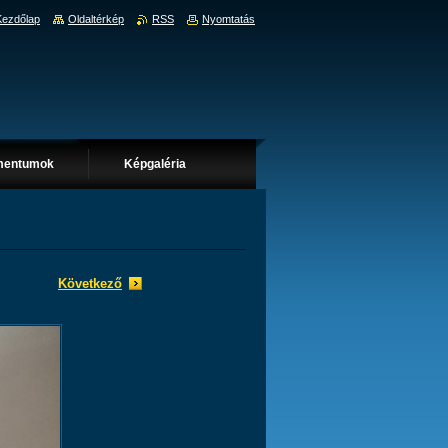
Kezdőlap
Oldaltérkép
RSS
Nyomtatás
mentumok
Képgaléria
Következő