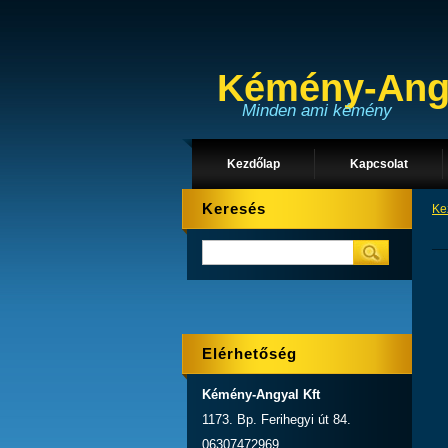
Kémény-Angy
Minden ami kémény
Kezdőlap
Kapcsolat
Keresés
Ke
Elérhetőség
Kémény-Angyal Kft
1173. Bp. Ferihegyi út 84.
06307472969