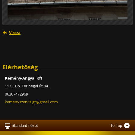
Vissza
Elérhetőség
Kémény-Angyal Kft
1173. Bp. Ferihegyi út 84.
06307472969
kemenysz
erviz.gt
@gmail.c
om
Standard nézet
To Top